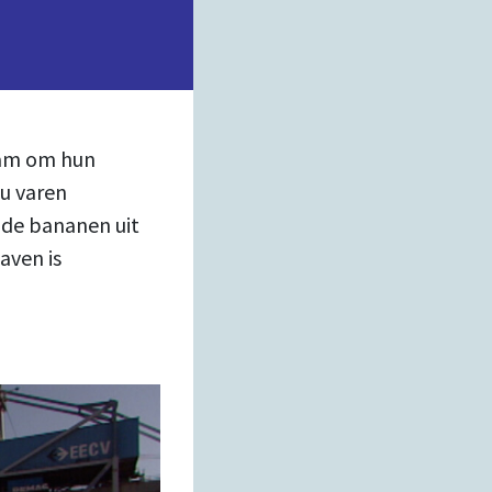
dam om hun
Nu varen
 de bananen uit
aven is