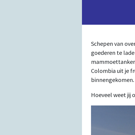
Schepen van over
goederen te laden
mammoettankers v
Colombia uit je f
binnengekomen.
Hoeveel weet jij 